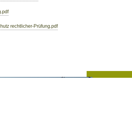
.pdf
utz rechtlicher-Prüfung.pdf
Tour
im 