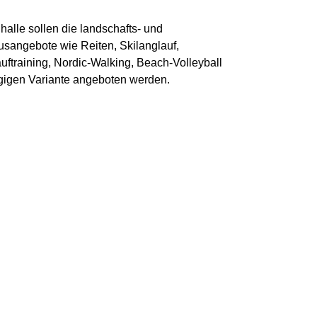
alle sollen die landschafts- und
usangebote wie Reiten, Skilanglauf,
uftraining, Nordic-Walking, Beach-Volleyball
gigen Variante angeboten werden.
nnenhalle, Gemeindehalle und der
hen, könnte auch der Startschuss für
lungen und andere Dienstanbieter werden, da die
he mit den Räumlichkeiten und dem
 können.