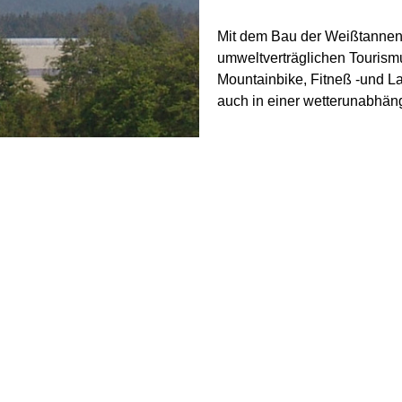
Mit dem Bau der Weißtannenh
umweltverträglichen Tourism
Mountainbike, Fitneß -und La
auch in einer wetterunabhän
Das Gesamtambiente, Weißta
Außenbereich zusammen gese
überörtliche Gewerbeausstel
unterschiedlichsten Ansprüc
Außenbereich erfüllt werden