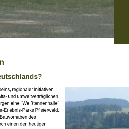
en
eutschlands?
ns, regionaler Initiativen
fts- und umweltverträglichen
ärgen eine "Weißtannenhalle"
r-Erlebnis-Parks Pfisterwald.
s Bauvorhaben des
rch einen den heutigen